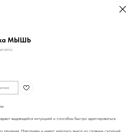
тка МЫШЬ
Ceramic
личии
ны:
ладают выдающейся интуицией и способны быстро адаптироваться
ть решения. Находчивы и умеют находить выход из сложных ситуаций.