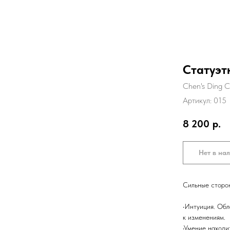
Статуэ
Chen's Ding 
Артикул:
015
8 200
р.
Нет в на
Сильные сторо
•Интуиция. Об
к изменениям.
•Умение находи