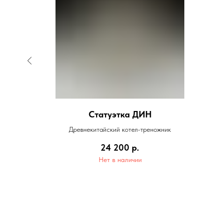
малая
Статуэтка ДИН
ника из
Древнекитайский котел-треножник
24 200
р.
Нет в наличии